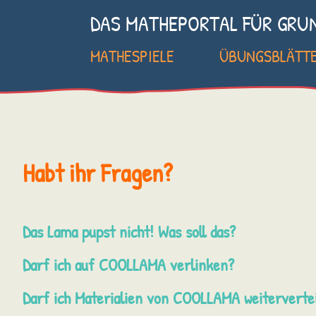
DAS MATHEPORTAL FÜR GRU
MATHESPIELE
ÜBUNGSBLÄTT
Habt ihr Fragen?
Das Lama pupst nicht! Was soll das?
Darf ich auf COOLLAMA verlinken?
Darf ich Materialien von COOLLAMA weiterverte