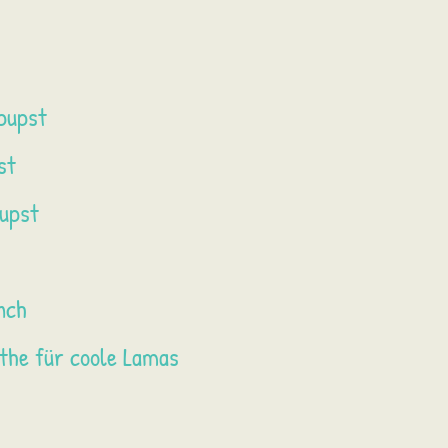
pupst
st
pupst
nch
he für coole Lamas