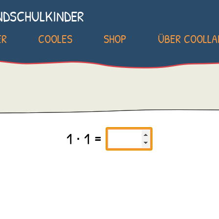
NDSCHULKINDER
ER
COOLES
SHOP
ÜBER COOLL
1 ⋅ 1 =