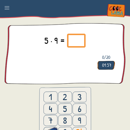
5 · 9 =
0
/20
01:57
1
2
3
4
5
6
7
8
9