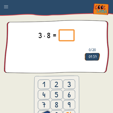
3 · 8 =
0
/20
01:57
1
2
3
4
5
6
7
8
9