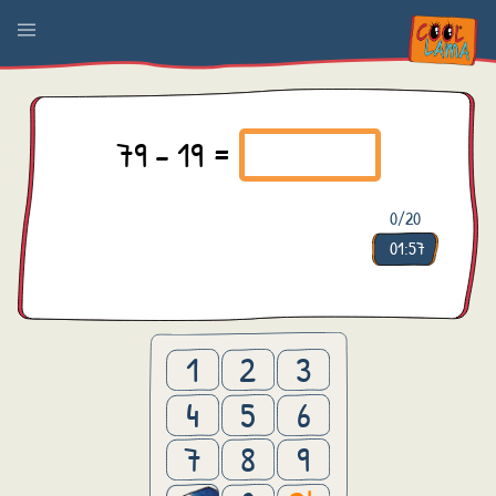
79 - 19 =
0
/20
01:57
1
2
3
4
5
6
7
8
9