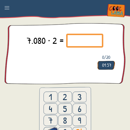
7.080 ⋅ 2 =
0
/20
01:57
1
2
3
4
5
6
7
8
9