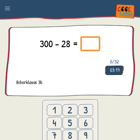
300 - 28 =
0
/32
03:17
Biberklasse 3b
1
2
3
4
5
6
7
8
9