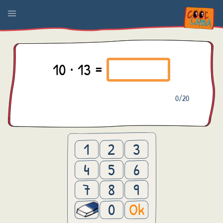
10 ⋅ 13 =
0
/20
1
2
3
4
5
6
7
8
9
0
Ok