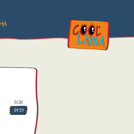
AMA
0
/20
01:57