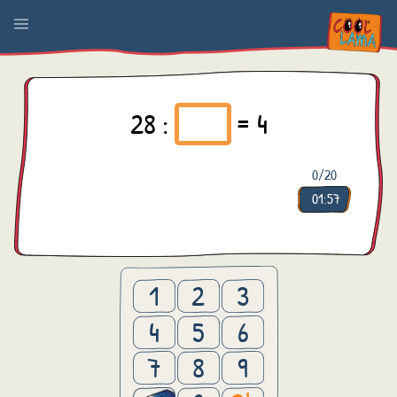
28 :
= 4
0
/20
01:57
1
2
3
4
5
6
7
8
9