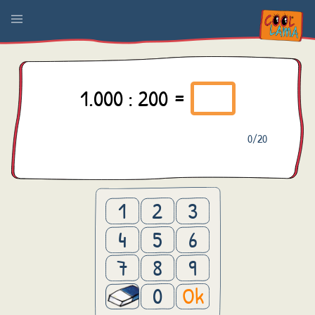
1.000 : 200 =
0
/20
1
2
3
4
5
6
7
8
9
0
Ok