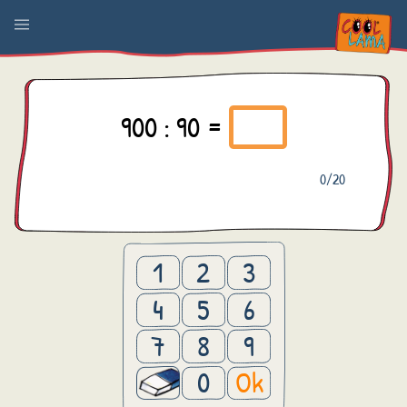
900 : 90 =
0
/20
1
2
3
4
5
6
7
8
9
0
Ok