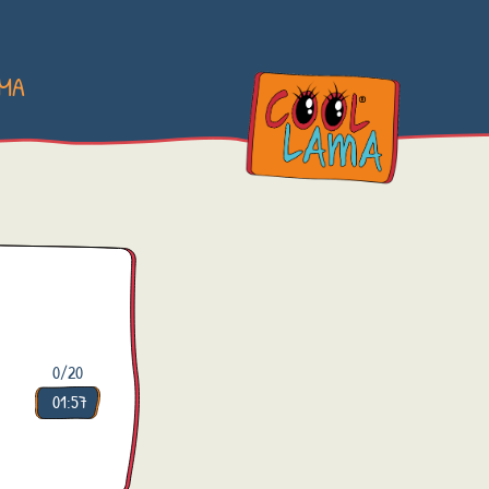
AMA
0
/20
01:57