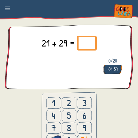
21 + 29 =
0
/20
01:57
1
2
3
4
5
6
7
8
9