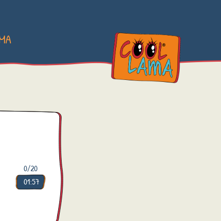
AMA
0
/20
01:57