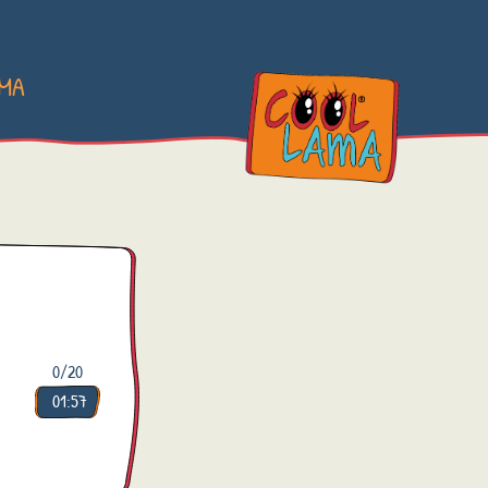
AMA
0
/20
01:57