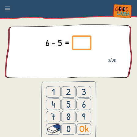
6 - 5 =
0
/20
1
2
3
4
5
6
7
8
9
0
Ok